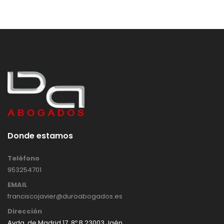
Donde estamos
Teléfono
953254701
EMAIL
franciscojavier@duroabogados.es
Dirección
Avda. de Madrid 17, 8º B 23003 Jaén