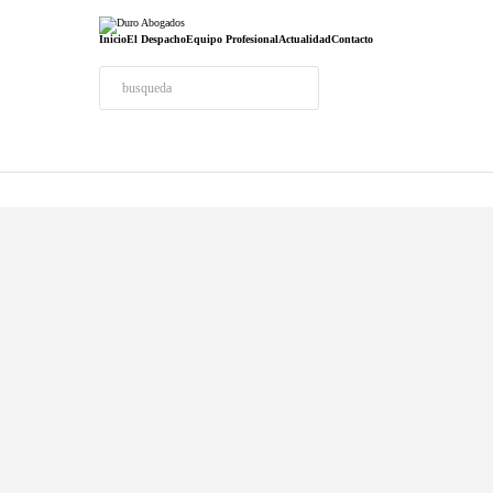
Inicio
El Despacho
Equipo Profesional
Actualidad
Contacto
953 254 701