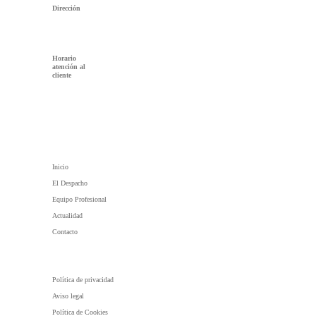
Dirección
Avda. de
Madrid 17, 8º
B 23003 Jaén
Horario
atención al
cliente
Lunes a Viernes
/ 9:00 AM -
8:00 PM
Duro
Abogados
Inicio
El Despacho
Equipo Profesional
Actualidad
Contacto
Políticas y Avisos
Política de privacidad
Aviso legal
Política de Cookies